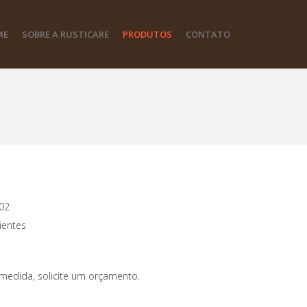
ME
SOBRE A RUSTICARE
PRODUTOS
CONTATO
02
entes
medida, solicite um orçamento.