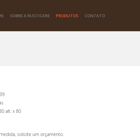
ME
SOBRE A RUSTICARE
PRODUTOS
CONTATO
39
as
0 alt. x 80
medida, solicite um orçamento.