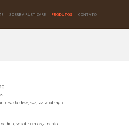
ME
SOBRE A RUSTICARE
PRODUTOS
CONTATO
10
as
tar medida desejada, via whatsapp
medida, solicite um orçamento.