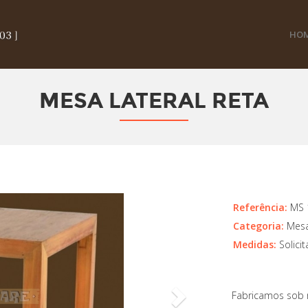
HO
MESA LATERAL RETA
Next
Referência:
MS 
Categoria:
Mes
Medidas:
Solici
Fabricamos sob 