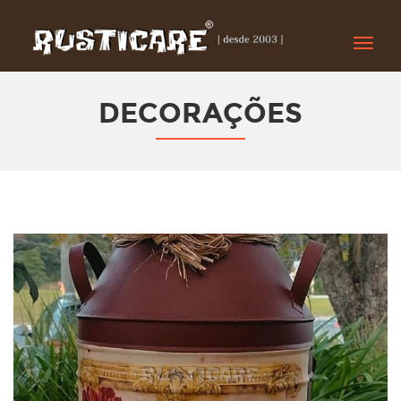
Toggle
naviga
DECORAÇÕES